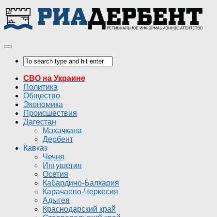
СВО на Украине
Политика
Общество
Экономика
Происшествия
Дагестан
Махачкала
Дербент
Кавказ
Чечня
Ингушетия
Осетия
Кабардино-Балкария
Карачаево-Черкесия
Адыгея
Краснодарский край