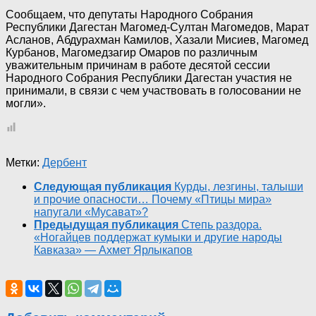
Сообщаем, что депутаты Народного Собрания
Республики Дагестан Магомед-Султан Магомедов, Марат
Асланов, Абдурахман Камилов, Хазали Мисиев, Магомед
Курбанов, Магомедзагир Омаров по различным
уважительным причинам в работе десятой сессии
Народного Собрания Республики Дагестан участия не
принимали, в связи с чем участвовать в голосовании не
могли».
Метки:
Дербент
Следующая публикация
Курды, лезгины, талыши
и прочие опасности… Почему «Птицы мира»
напугали «Мусават»?
Предыдущая публикация
Степь раздора.
«Ногайцев поддержат кумыки и другие народы
Кавказа» — Ахмет Ярлыкапов