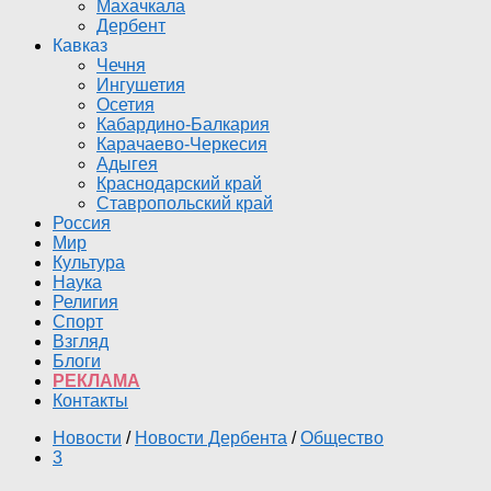
Махачкала
Дербент
Кавказ
Чечня
Ингушетия
Осетия
Кабардино-Балкария
Карачаево-Черкесия
Адыгея
Краснодарский край
Ставропольский край
Россия
Мир
Культура
Наука
Религия
Спорт
Взгляд
Блоги
РЕКЛАМА
Контакты
Новости
/
Новости Дербента
/
Общество
3